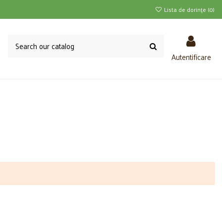
Lista de dorințe (
0
)
Autentificare