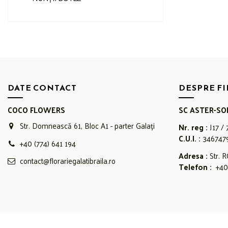
DATE CONTACT
DESPRE F
COCO FLOWERS
SC ASTER-SO
Str. Domnească 61, Bloc A1 - parter Galați
Nr. reg :
J17 / 
C.U.I. :
346747
+40 (774) 641 194
Adresa :
Str. R
contact@florariegalatibraila.ro
Telefon :
+40 