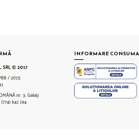
IRMĂ
INFORMARE CONSUMA
L SRL © 2017
788 / 2015
91
OMÂNĂ nr. 3, Galați
(774) 641 194