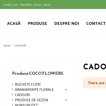
Livrări: Luni - Sâmbătă : 09.00 - 18.00
ACASĂ
PRODUSE
DESPRE NOI
CONTACT
Acasa
CADOURI
CADO
Produse COCO FLOWERS
There are 
BUCHETE FLORI
ARANJAMENTE FLORALE
CADOURI
PRODUSE DE SEZON
NUNȚI/BOTEZ